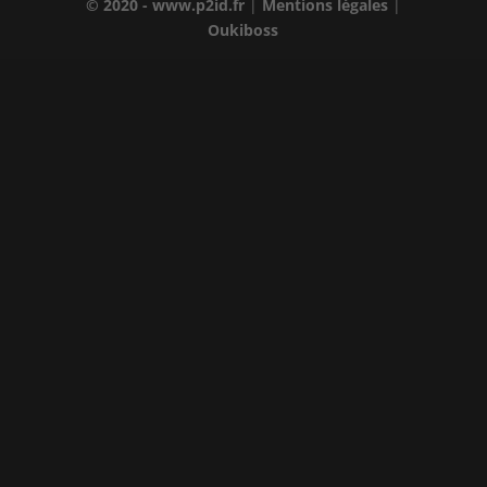
© 2020 - www.p2id.fr
|
Mentions légales
|
Oukiboss